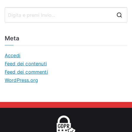
articoli
R
i
c
Meta
e
r
Accedi
c
Feed dei contenuti
a
Feed dei commenti
p
WordPress.org
e
r
: