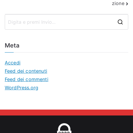
zione
R
i
c
Meta
e
r
Accedi
c
Feed dei contenuti
a
Feed dei commenti
p
WordPress.org
e
r
: