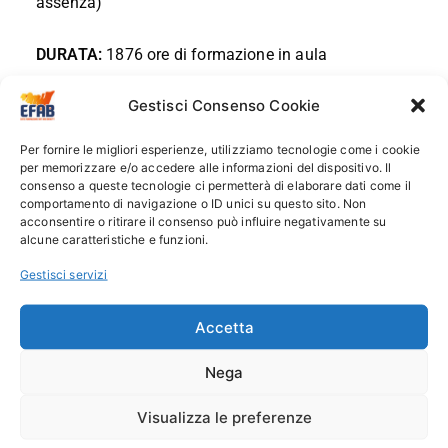
assenza)
DURATA:
1876 ore di formazione in aula
Gestisci Consenso Cookie
Stage incluso
Per fornire le migliori esperienze, utilizziamo tecnologie come i cookie
SEDE: Alcamo – Via Torquato Tasso ,109
per memorizzare e/o accedere alle informazioni del dispositivo. Il
consenso a queste tecnologie ci permetterà di elaborare dati come il
comportamento di navigazione o ID unici su questo sito. Non
CORSO BIENNALE DI QUALIFICA
acconsentire o ritirare il consenso può influire negativamente su
alcune caratteristiche e funzioni.
DESCRIZIONE DEL CORSO:
Gestisci servizi
L’Operatore del Benessere Acconciatura
opera in
Accetta
saloni rivolti a clientela maschile e femminile e si
Nega
occupa della cura estetica dei capelli e del cuoio
capelluto. Esegue principalmente shampoo,
Visualizza le preferenze
trattamenti coloranti e decoloranti, messe in piega e